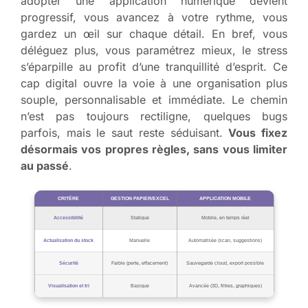
adopter une application numérique devient
progressif, vous avancez à votre rythme, vous
gardez un œil sur chaque détail. En bref, vous
déléguez plus, vous paramétrez mieux, le stress
s’éparpille au profit d’une tranquillité d’esprit. Ce
cap digital ouvre la voie à une organisation plus
souple, personnalisable et immédiate. Le chemin
n’est pas toujours rectiligne, quelques bugs
parfois, mais le saut reste séduisant.
Vous fixez
désormais vos propres règles, sans vous limiter
au passé
.
CRITÈRE
GESTION PAPIER/EXCEL
APPLICATION MOBILE
Accessibilité
Statique
Mobile, en temps réel
Actualisation du stock
Manuelle
Automatisée (scan, suggestions)
Sécurité
Faible (perte, effacement)
Sauvegarde cloud, export possible
Visualisation et tri
Basique
Avancée (3D, filtres, graphiques)