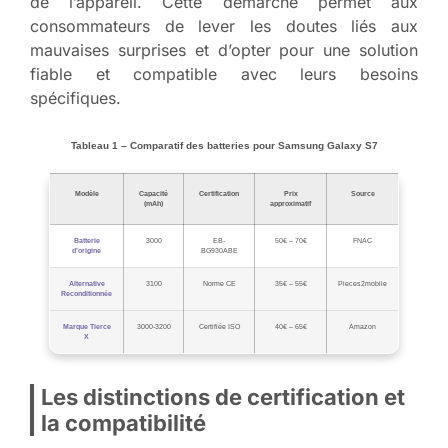
de l’appareil. Cette démarche permet aux
consommateurs de lever les doutes liés aux
mauvaises surprises et d’opter pour une solution
fiable et compatible avec leurs besoins
spécifiques.
Tableau 1 – Comparatif des batteries pour Samsung Galaxy S7
Modèle
Capacité
Certification
Prix
Source
(mAh)
approximatif
Batterie
3000
EB-
50€ – 70€
FNAC
d’origine
BG930ABE
Alternative
3100
Norme CE
35€ – 55€
Pieces2mobile
Reconditionnée
Marque Tierce
3000-3200
Certifiée ISO
40€ – 65€
Amazon
X
Les distinctions de certification et
la compatibilité