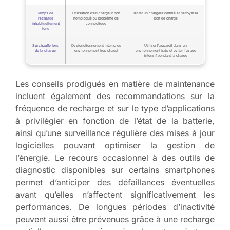
Temps de
Utilisation d’un chargeur non
Tester un chargeur certifié et nettoyer le
recharge
homologué ou problème de
port de charge
inhabituellement
connectique
long
Surchauffe lors
Dysfonctionnement interne ou
Utiliser l’appareil dans un
de la charge
environnement trop chaud
environnement frais et éviter l’usage
intensif pendant la charge
Les conseils prodigués en matière de maintenance
incluent également des recommandations sur la
fréquence de recharge et sur le type d’applications
à privilégier en fonction de l’état de la batterie,
ainsi qu’une surveillance régulière des mises à jour
logicielles pouvant optimiser la gestion de
l’énergie. Le recours occasionnel à des outils de
diagnostic disponibles sur certains smartphones
permet d’anticiper des défaillances éventuelles
avant qu’elles n’affectent significativement les
performances. De longues périodes d’inactivité
peuvent aussi être prévenues grâce à une recharge