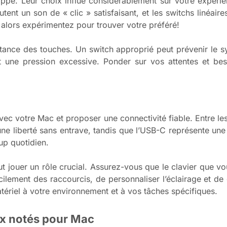
appe. Leur choix influe considérablement sur votre expérie
outent un son de « clic » satisfaisant, et les switchs linéai
alors expérimentez pour trouver votre préféré!
istance des touches. Un switch approprié peut prévenir le s
t une pression excessive. Ponder sur vos attentes et bes
c votre Mac et proposer une connectivité fiable. Entre les 
une liberté sans entrave, tandis que l’USB-C représente une
up quotidien.
eut jouer un rôle crucial. Assurez-vous que le clavier que v
lement des raccourcis, de personnaliser l’éclairage et de 
ériel à votre environnement et à vos tâches spécifiques.
ux notés pour Mac