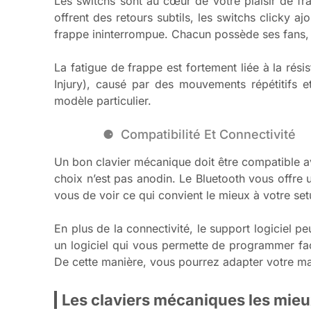
Les switchs sont au cœur de votre plaisir de fr
offrent des retours subtils, les switchs clicky aj
frappe ininterrompue. Chacun possède ses fans, 
La fatigue de frappe est fortement liée à la rés
Injury), causé par des mouvements répétitifs e
modèle particulier.
Compatibilité Et Connectivité
Un bon clavier mécanique doit être compatible ave
choix n’est pas anodin. Le Bluetooth vous offre 
vous de voir ce qui convient le mieux à votre set
En plus de la connectivité, le support logiciel p
un logiciel qui vous permette de programmer faci
De cette manière, vous pourrez adapter votre mat
Les claviers mécaniques les mie