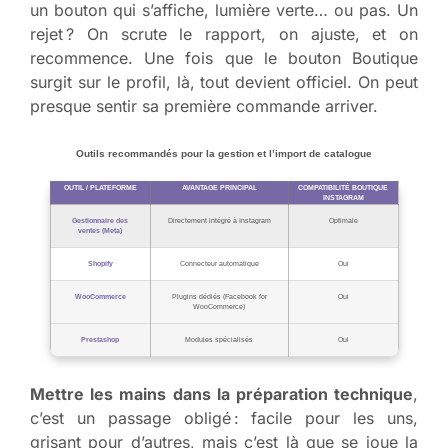
un bouton qui s’affiche, lumière verte… ou pas. Un
rejet ? On scrute le rapport, on ajuste, et on
recommence. Une fois que le bouton Boutique
surgit sur le profil, là, tout devient officiel. On peut
presque sentir sa première commande arriver.
Outils recommandés pour la gestion et l’import de catalogue
OUTIL / PLATEFORME
AVANTAGE PRINCIPAL
COMPATIBILITÉ BOUTIQUE
INSTAGRAM
Gestionnaire des
Directement intégré à Instagram
Optimale
ventes (Meta)
Shopify
Connecteur automatique
Oui
WooCommerce
Plugins dédiés (Facebook for
Oui
WooCommerce)
Prestashop
Modules spécialisés
Oui
Mettre les mains dans la préparation technique
,
c’est un passage obligé : facile pour les uns,
grisant pour d’autres, mais c’est là que se joue la