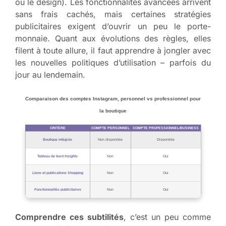
ou le design). Les fonctionnalités avancées arrivent
sans frais cachés, mais certaines stratégies
publicitaires exigent d’ouvrir un peu le porte-
monnaie. Quant aux évolutions des règles, elles
filent à toute allure, il faut apprendre à jongler avec
les nouvelles politiques d’utilisation – parfois du
jour au lendemain.
Comparaison des comptes Instagram, personnel vs professionnel pour
la boutique
CRITÈRE
COMPTE PERSONNEL
COMPTE PROFESSIONNEL/BUSINESS
Boutique intégrée
Non disponible
Disponible
Tableau de bord Insights
Non
Oui
Liens et publications Shopping
Non
Oui
Fonctionnalités publicitaires
Non
Oui
Comprendre ces subtilités
, c’est un peu comme