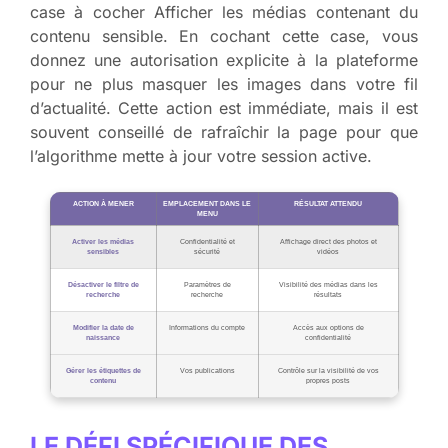
case à cocher Afficher les médias contenant du
contenu sensible. En cochant cette case, vous
donnez une autorisation explicite à la plateforme
pour ne plus masquer les images dans votre fil
d’actualité. Cette action est immédiate, mais il est
souvent conseillé de rafraîchir la page pour que
l’algorithme mette à jour votre session active.
ACTION À MENER
EMPLACEMENT DANS LE
RÉSULTAT ATTENDU
MENU
Activer les médias
Confidentialité et
Affichage direct des photos et
sensibles
sécurité
vidéos
Désactiver le filtre de
Paramètres de
Visibilité des médias dans les
recherche
recherche
résultats
Modifier la date de
Informations du compte
Accès aux options de
naissance
confidentialité
Gérer les étiquettes de
Vos publications
Contrôle sur la visibilité de vos
contenu
propres posts
LE DÉFI SPÉCIFIQUE DES