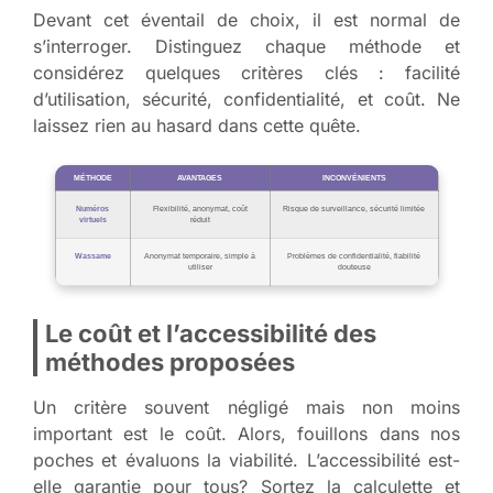
Devant cet éventail de choix, il est normal de
s’interroger. Distinguez chaque méthode et
considérez quelques critères clés : facilité
d’utilisation, sécurité, confidentialité, et coût. Ne
laissez rien au hasard dans cette quête.
MÉTHODE
AVANTAGES
INCONVÉNIENTS
Numéros
Flexibilité, anonymat, coût
Risque de surveillance, sécurité limitée
virtuels
réduit
Wassame
Anonymat temporaire, simple à
Problèmes de confidentialité, fiabilité
utiliser
douteuse
Le coût et l’accessibilité des
méthodes proposées
Un critère souvent négligé mais non moins
important est le coût. Alors, fouillons dans nos
poches et évaluons la viabilité. L’accessibilité est-
elle garantie pour tous? Sortez la calculette et