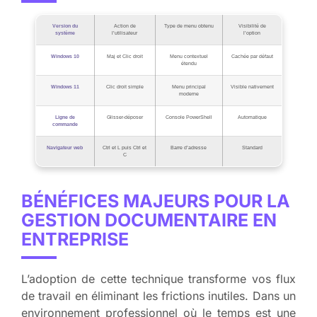
Version du
Action de
Type de menu obtenu
Visibilité de
système
l’utilisateur
l’option
Windows 10
Maj et Clic droit
Menu contextuel
Cachée par défaut
étendu
Windows 11
Clic droit simple
Menu principal
Visible nativement
moderne
Ligne de
Glisser-déposer
Console PowerShell
Automatique
commande
Navigateur web
Ctrl et L puis Ctrl et
Barre d’adresse
Standard
C
BÉNÉFICES MAJEURS POUR LA
GESTION DOCUMENTAIRE EN
ENTREPRISE
L’adoption de cette technique transforme vos flux
de travail en éliminant les frictions inutiles. Dans un
environnement professionnel où le temps est une