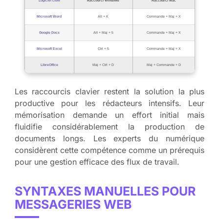
Logiciel cible
Raccourci Windows
Raccourci Mac
Microsoft Word
Alt + K
Commande + Maj + X
Google Docs
Alt + Maj + 5
Commande + Maj + X
Microsoft Excel
Ctrl + 5
Commande + Maj + X
LibreOffice
Maj + Ctrl + D
Maj + Commande + D
Les raccourcis clavier restent la solution la plus
productive pour les rédacteurs intensifs. Leur
mémorisation demande un effort initial mais
fluidifie considérablement la production de
documents longs. Les experts du numérique
considèrent cette compétence comme un prérequis
pour une gestion efficace des flux de travail.
SYNTAXES MANUELLES POUR
MESSAGERIES WEB