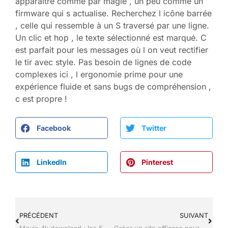
apparaître comme par magie , un peu comme un
firmware qui s actualise. Recherchez l icône barrée
, celle qui ressemble à un S traversé par une ligne.
Un clic et hop , le texte sélectionné est marqué. C
est parfait pour les messages où l on veut rectifier
le tir avec style. Pas besoin de lignes de code
complexes ici , l ergonomie prime pour une
expérience fluide et sans bugs de compréhension ,
c est propre !
Facebook
Twitter
LinkedIn
Pinterest
PRÉCÉDENT
SUIVANT
Movie 4k download : les 5 meilleurs sites pour le format Ultra HD
Créer un site efficace pour développer les réservations directes d’un gîte ou d’une chambre d’hôtes