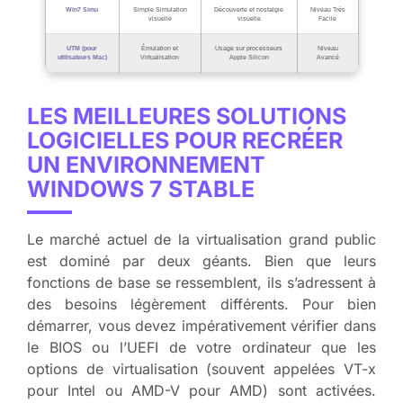
Win7 Simu
Simple Simulation
Découverte et nostalgie
Niveau Très
visuelle
visuelle
Facile
UTM (pour
Émulation et
Usage sur processeurs
Niveau
utilisateurs Mac)
Virtualisation
Apple Silicon
Avancé
LES MEILLEURES SOLUTIONS
LOGICIELLES POUR RECRÉER
UN ENVIRONNEMENT
WINDOWS 7 STABLE
Le marché actuel de la virtualisation grand public
est dominé par deux géants. Bien que leurs
fonctions de base se ressemblent, ils s’adressent à
des besoins légèrement différents. Pour bien
démarrer, vous devez impérativement vérifier dans
le BIOS ou l’UEFI de votre ordinateur que les
options de virtualisation (souvent appelées VT-x
pour Intel ou AMD-V pour AMD) sont activées.