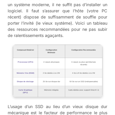
un système moderne, il ne suffit pas d’installer un
logiciel. Il faut s’assurer que l’hôte (votre PC
récent) dispose de suffisamment de souffle pour
porter l’invité (le vieux système). Voici un tableau
des ressources recommandées pour ne pas subir
de ralentissements agaçants.
Composant Matériel
Configuration
Configuration Recommandée
Minimale
Processeur (CPU)
2 cœurs physiques
4 cœurs ou plus (architecture
récente)
Mémoire Vive (RAM)
2 Go dédiés à la VM
4 Go à 8 Go dédiés à la VM
Disque de stockage
25 Go sur disque dur
50 Go sur un SSD (indispensable)
Carte Graphique
Mémoire intégrée
Carte dédiée avec support DirectX 11
(GPU)
L’usage d’un SSD au lieu d’un vieux disque dur
mécanique est le facteur de performance le plus