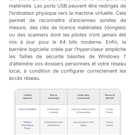
matérielle. Les ports USB peuvent être redirigés de
l’ordinateur physique vers la machine virtuelle. Cela
permet de reconnaître d’anciennes sondes de
mesure, des clés de licence matérielles (dongles)
ou des scanners dont les pilotes n’ont jamais été
mis à jour pour le 64 bits moderne. Enfin, la
barrière logicielle créée par l’hyperviseur empêche
les failles de sécurité béantes de Windows 7
d’atteindre vos dossiers personnels et votre réseau
local, à condition de configurer correctement les
accès réseau.
Solution
Type de
Usage idéal
Niveau de
logicielle
technologie
recommandé
difficulté
Oracle VirtualBox
Virtualisation
Logiciels professionnels
Niveau
complète
et bureautique
Moyen
VMware
Virtualisation haute
Jeux anciens et CAO
Niveau
Workstation
performance
légère
Moyen
Player