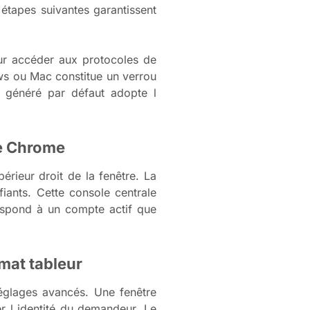
étapes suivantes garantissent
our accéder aux protocoles de
ws ou Mac constitue un verrou
généré par défaut adopte l
le Chrome
rieur droit de la fenêtre. La
fiants. Cette console centrale
espond à un compte actif que
mat tableur
réglages avancés. Une fenêtre
r l identité du demandeur. Le