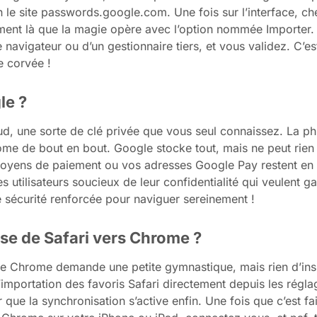
n le site passwords.google.com. Une fois sur l’interface, c
ément là que la magie opère avec l’option nommée Importer.
navigateur ou d’un gestionnaire tiers, et vous validez. C’es
e corvée !
le ?
d, une sorte de clé privée que vous seul connaissez. La phr
me de bout en bout. Google stocke tout, mais ne peut rien l
 moyens de paiement ou vos adresses Google Pay restent en 
es utilisateurs soucieux de leur confidentialité qui veulent g
 sécurité renforcée pour naviguer sereinement !
e de Safari vers Chrome ?
té de Chrome demande une petite gymnastique, mais rien d’ins
importation des favoris Safari directement depuis les réglag
ue la synchronisation s’active enfin. Une fois que c’est fa