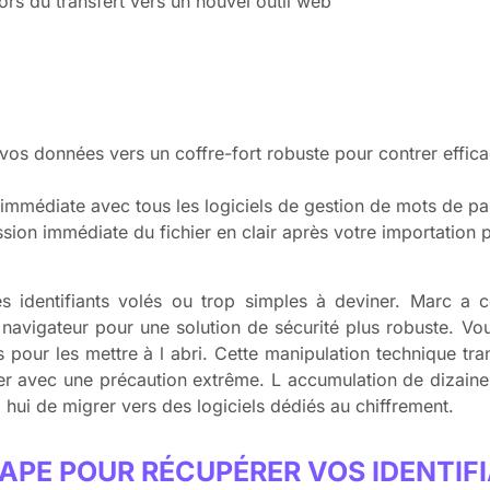
ors du transfert vers un nouvel outil web
 vos données vers un coffre-fort robuste pour contrer effi
é immédiate avec tous les logiciels de gestion de mots de pa
ssion immédiate du fichier en clair après votre importation p
 identifiants volés ou trop simples à deviner. Marc a c
 navigateur pour une solution de sécurité plus robuste. Vous
pour les mettre à l abri. Cette manipulation technique tr
er avec une précaution extrême. L accumulation de dizaine
hui de migrer vers des logiciels dédiés au chiffrement.
APE POUR RÉCUPÉRER VOS IDENTIF