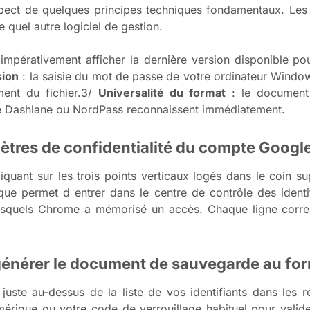
spect de quelques principes techniques fondamentaux. Les 
 quel autre logiciel de gestion.
 impérativement afficher la dernière version disponible p
sion
: la saisie du mot de passe de votre ordinateur Windo
ment du fichier.3/
Universalité du format
: le document 
me Dashlane ou NordPass reconnaissent immédiatement.
mètres de confidentialité du compte Goog
nt sur les trois points verticaux logés dans le coin supé
ique permet d entrer dans le centre de contrôle des identi
r lesquels Chrome a mémorisé un accès. Chaque ligne corr
générer le document de sauvegarde au for
juste au-dessus de la liste de vos identifiants dans les 
érique ou votre code de verrouillage habituel pour valide