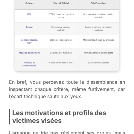
Critères
Site Lidl Officiel
Site Frauduleux
URL
HTTPS, .fr ou .be, structure
Non sécurisé, imitation, détails
propre
suspects
Design
Homogène, soigné,
Logos pixelisés, navigation
qualitatif
erratique
Mentions légales,
Claires et accessibles
Manquantes, floues ou erronées
CGV
Moyens de paiement
Sécurisés et multiples
Non fonctionnels ou suspects
Politique de
Complète et mise à jour
Lacunaire ou absente
confidentialité
En bref, vous percevez toute la dissemblance en
inspectant chaque critère, même furtivement, car
l’écart technique saute aux yeux.
Les motivations et profils des
victimes visées
L’arnaque ne trie pas réellement ses proies, mais