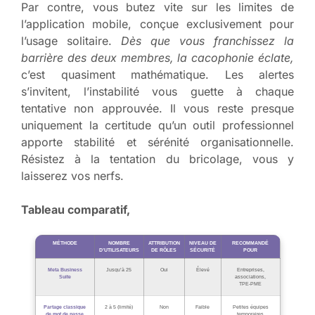
Par contre, vous butez vite sur les limites de
l’application mobile, conçue exclusivement pour
l’usage solitaire.
Dès que vous franchissez la
barrière des deux membres, la cacophonie éclate,
c’est quasiment mathématique. Les alertes
s’invitent, l’instabilité vous guette à chaque
tentative non approuvée. Il vous reste presque
uniquement la certitude qu’un outil professionnel
apporte stabilité et sérénité organisationnelle.
Résistez à la tentation du bricolage, vous y
laisserez vos nerfs.
Tableau comparatif,
MÉTHODE
NOMBRE
ATTRIBUTION
NIVEAU DE
RECOMMANDÉ
D’UTILISATEURS
DE RÔLES
SÉCURITÉ
POUR
Meta Business
Jusqu’à 25
Oui
Élevé
Entreprises,
Suite
associations,
TPE-PME
Partage classique
2 à 5 (limité)
Non
Faible
Petites équipes
de mot de passe
temporaires