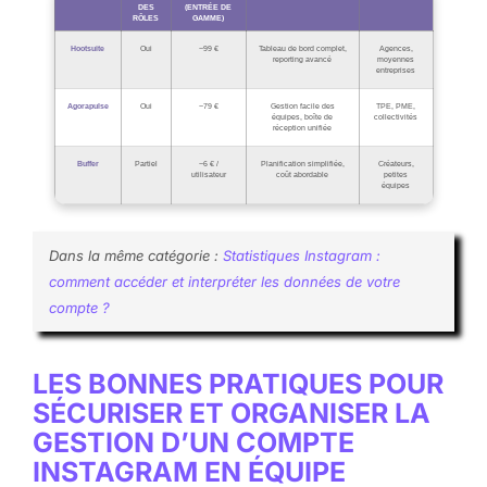
DES
(ENTRÉE DE
RÔLES
GAMME)
Hootsuite
Oui
~99 €
Tableau de bord complet,
Agences,
reporting avancé
moyennes
entreprises
Agorapulse
Oui
~79 €
Gestion facile des
TPE, PME,
équipes, boîte de
collectivités
réception unifiée
Buffer
Partiel
~6 € /
Planification simplifiée,
Créateurs,
utilisateur
coût abordable
petites
équipes
Dans la même catégorie :
Statistiques Instagram :
comment accéder et interpréter les données de votre
compte ?
LES BONNES PRATIQUES POUR
SÉCURISER ET ORGANISER LA
GESTION D’UN COMPTE
INSTAGRAM EN ÉQUIPE