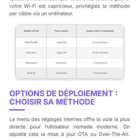
votre Wi-Fi est capricieux, privilégiez la méthode
par câble via un ordinateur.
Modèle d’iPad
Puce requise
Espace libre recommandé
iPad Pro M4
Apple M4
8 Go minimum
iPad Air 5
Apple M1
7,5 Go minimum
iPad mini 6
A15 Bionic
7 Go minimum
iPad 10
A14 Bionic
7 Go minimum
OPTIONS DE DÉPLOIEMENT :
CHOISIR SA MÉTHODE
Le menu des réglages internes offre la voie la plus
directe pour l’utilisateur nomade moderne. On
appelle cela la mise à jour OTA ou Over-The-Air.