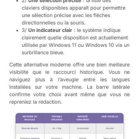
2/
Une sélection précise
: la liste des
claviers disponibles apparaît pour permettre
une sélection précise avec les flèches
directionnelles ou la souris.
3/
Un indicateur clair
: le système indique
clairement quelle disposition est actuellement
utilisée par Windows 11 ou Windows 10 via un
surbrillance bleue.
Cette alternative moderne offre une bien meilleure
visibilité que le raccourci historique. Vous ne
naviguez plus à l’aveugle entre les langues
installées sur votre machine. La barre latérale
confirme votre choix avant même que vous ne
repreniez la rédaction.
MÉTHODE DE
TOUCHES
RAPIDITÉ
AIDE VISUELLE
BASCULE
UTILISÉES
CONSTATÉE
Bascule directe
Alt + Maj
Instantanée
Aucune
Sélecteur moderne
Windows +
Rapide
Menu latéral