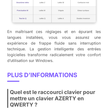
Deuxième lettre
Lettre Z
Lettre W
Confusion mot
Ponctuation M
Lettre M
Virgule
Erreur syntaxe
Touche Q
Lettre Q
Lettre A
Double inversion
En maîtrisant ces réglages et en épurant les
langues installées, vous vous assurez une
expérience de frappe fluide sans interruption
technique. La gestion intelligente des entrées
logicielles transforme radicalement votre confort
d’utilisation sur Windows.
PLUS D’INFORMATIONS
Quel est le raccourci clavier pour
mettre un clavier AZERTY en
QWERTY ?