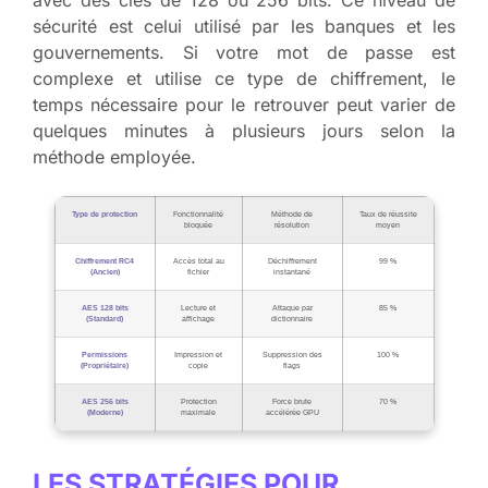
avec des clés de 128 ou 256 bits. Ce niveau de
sécurité est celui utilisé par les banques et les
gouvernements. Si votre mot de passe est
complexe et utilise ce type de chiffrement, le
temps nécessaire pour le retrouver peut varier de
quelques minutes à plusieurs jours selon la
méthode employée.
Type de protection
Fonctionnalité
Méthode de
Taux de réussite
bloquée
résolution
moyen
Chiffrement RC4
Accès total au
Déchiffrement
99 %
(Ancien)
fichier
instantané
AES 128 bits
Lecture et
Attaque par
85 %
(Standard)
affichage
dictionnaire
Permissions
Impression et
Suppression des
100 %
(Propriétaire)
copie
flags
AES 256 bits
Protection
Force brute
70 %
(Moderne)
maximale
accélérée GPU
LES STRATÉGIES POUR