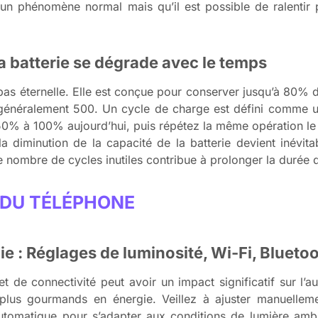
, un phénomène normal mais qu’il est possible de ralentir
a batterie se dégrade avec le temps
pas éternelle. Elle est conçue pour conserver jusqu’à 80% d
 généralement 500. Un cycle de charge est défini comme
50% à 100% aujourd’hui, puis répétez la même opération le
 diminution de la capacité de la batterie devient inévita
e nombre de cycles inutiles contribue à prolonger la durée d
 DU TÉLÉPHONE
e : Réglages de luminosité, Wi-Fi, Blueto
t de connectivité peut avoir un impact significatif sur l’a
s plus gourmands en énergie. Veillez à ajuster manuellem
utomatique pour s’adapter aux conditions de lumière ambia