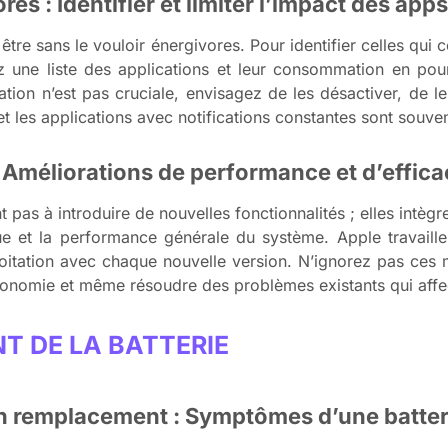
es : Identifier et limiter l’impact des apps
être sans le vouloir énergivores. Pour identifier celles qui
z une liste des applications et leur consommation en pour
sation n’est pas cruciale, envisagez de les désactiver, de les
et les applications avec notifications constantes sont souv
 Améliorations de performance et d’effica
nt pas à introduire de nouvelles fonctionnalités ; elles intèg
ique et la performance générale du système. Apple travaill
tation avec chaque nouvelle version. N’ignorez pas ces mi
utonomie et même résoudre des problèmes existants qui affect
T DE LA BATTERIE
un remplacement : Symptômes d’une batteri