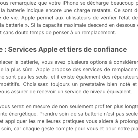
e vous remarquiez que votre iPhone se décharge beaucoup 
 la batterie indique encore une charge restante. Ce sont de
 de vie. Apple permet aux utilisateurs de vérifier l’état d
e la batterie ». Si la capacité maximale descend en dessous 
st sans doute temps de penser à un remplacement.
e : Services Apple et tiers de confiance
lacer la batterie, vous avez plusieurs options à considére
e la plus sûre. Apple propose des services de remplaceme
ne sont pas les seuls, et il existe également des réparateu
pétitifs. Choisissez toujours un prestataire bien noté e
 vous assurer de recevoir un service de niveau équivalent.
 vous serez en mesure de non seulement profiter plus long
nte énergétique. Prendre soin de sa batterie n’est pas seul
 et appliquer les meilleures pratiques vous aidera à prolo
 soin, car chaque geste compte pour vous et pour notre pla