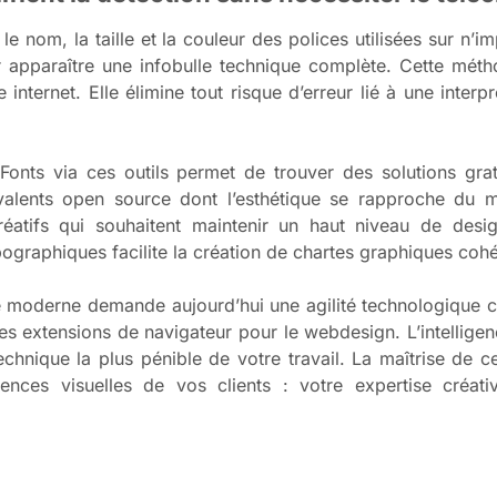
 le nom, la taille et la couleur des polices utilisées sur n’i
apparaître une infobulle technique complète. Cette méthod
 internet. Elle élimine tout risque d’erreur lié à une interp
onts via ces outils permet de trouver des solutions gratu
alents open source dont l’esthétique se rapproche du mo
 créatifs qui souhaitent maintenir un haut niveau de des
pographiques facilite la création de chartes graphiques coh
e moderne demande aujourd’hui une agilité technologique c
 les extensions de navigateur pour le webdesign. L’intelligen
echnique la plus pénible de votre travail. La maîtrise de c
nces visuelles de vos clients : votre expertise créative