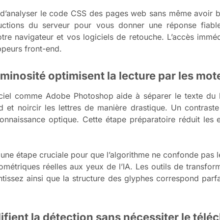
t d’analyser le code CSS des pages web sans même avoir b
nstructions du serveur pour vous donner une réponse fi
 votre navigateur et vos logiciels de retouche. L’accès immé
ppeurs front-end.
uminosité optimisent la lecture par les mo
iciel comme Adobe Photoshop aide à séparer le texte du b
d et noircir les lettres de manière drastique. Un contraste 
onnaissance optique. Cette étape préparatoire réduit les 
une étape cruciale pour que l’algorithme ne confonde pas le
métriques réelles aux yeux de l’IA. Les outils de transfo
rantissez ainsi que la structure des glyphes correspond pa
fient la détection sans nécessiter le tél