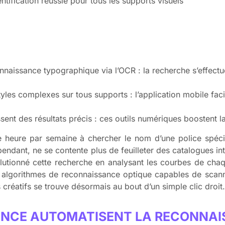
tification réussie pour tous les supports visuels
nnaissance typographique via l’OCR : la recherche s’effect
styles complexes sur tous supports : l’application mobile facil
sent des résultats précis : ces outils numériques boostent l
 heure par semaine à chercher le nom d’une police spéci
dant, ne se contente plus de feuilleter des catalogues int
révolutionné cette recherche en analysant les courbes de ch
 algorithmes de reconnaissance optique capables de scann
créatifs se trouve désormais au bout d’un simple clic droit.
RENCE AUTOMATISENT LA RECONNAI