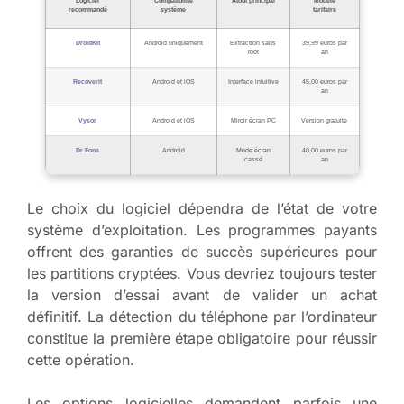
Logiciel
Compatibilité
Atout principal
Modèle
recommandé
système
tarifaire
DroidKit
Android uniquement
Extraction sans
39,99 euros par
root
an
Recoverit
Android et iOS
Interface intuitive
45,00 euros par
an
Vysor
Android et iOS
Miroir écran PC
Version gratuite
Dr.Fone
Android
Mode écran
40,00 euros par
cassé
an
Le choix du logiciel dépendra de l’état de votre
système d’exploitation. Les programmes payants
offrent des garanties de succès supérieures pour
les partitions cryptées. Vous devriez toujours tester
la version d’essai avant de valider un achat
définitif. La détection du téléphone par l’ordinateur
constitue la première étape obligatoire pour réussir
cette opération.
Les options logicielles demandent parfois une