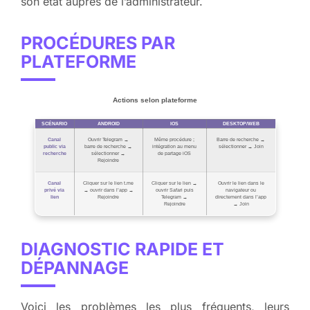
son état auprès de l’administrateur.
PROCÉDURES PAR
PLATEFORME
Actions selon plateforme
SCÉNARIO
ANDROID
IOS
DESKTOP/WEB
Canal
Ouvrir Telegram →
Même procédure ;
Barre de recherche →
public via
barre de recherche →
intégration au menu
sélectionner → Join
recherche
sélectionner →
de partage iOS
Rejoindre
Canal
Cliquer sur le lien t.me
Cliquer sur le lien →
Ouvrir le lien dans le
privé via
→ ouvrir dans l’app →
ouvrir Safari puis
navigateur ou
lien
Rejoindre
Telegram →
directement dans l’app
Rejoindre
→ Join
DIAGNOSTIC RAPIDE ET
DÉPANNAGE
Voici les problèmes les plus fréquents, leurs