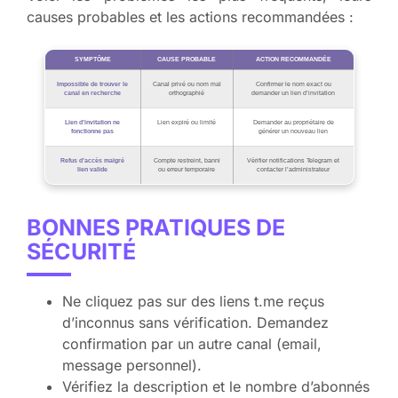
causes probables et les actions recommandées :
SYMPTÔME
CAUSE PROBABLE
ACTION RECOMMANDÉE
Impossible de trouver le
Canal privé ou nom mal
Confirmer le nom exact ou
canal en recherche
orthographié
demander un lien d’invitation
Lien d’invitation ne
Lien expiré ou limité
Demander au propriétaire de
fonctionne pas
générer un nouveau lien
Refus d’accès malgré
Compte restreint, banni
Vérifier notifications Telegram et
lien valide
ou erreur temporaire
contacter l’administrateur
BONNES PRATIQUES DE
SÉCURITÉ
Ne cliquez pas sur des liens t.me reçus
d’inconnus sans vérification. Demandez
confirmation par un autre canal (email,
message personnel).
Vérifiez la description et le nombre d’abonnés