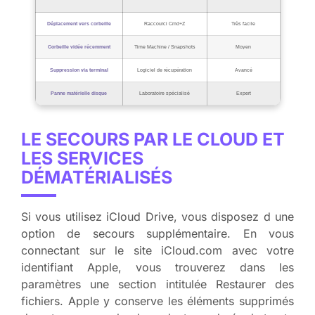
Déplacement vers corbeille
Raccourci Cmd+Z
Très facile
Corbeille vidée récemment
Time Machine / Snapshots
Moyen
Suppression via terminal
Logiciel de récupération
Avancé
Panne matérielle disque
Laboratoire spécialisé
Expert
LE SECOURS PAR LE CLOUD ET
LES SERVICES
DÉMATÉRIALISÉS
Si vous utilisez iCloud Drive, vous disposez d une
option de secours supplémentaire. En vous
connectant sur le site iCloud.com avec votre
identifiant Apple, vous trouverez dans les
paramètres une section intitulée Restaurer des
fichiers. Apple y conserve les éléments supprimés