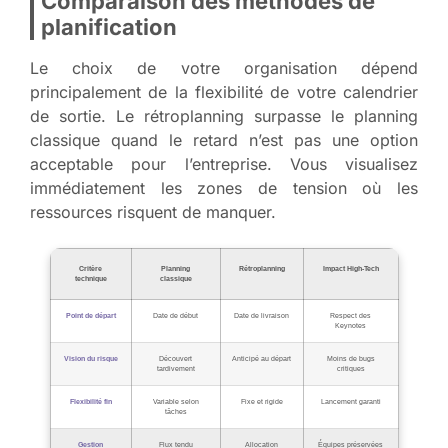
Comparaison des méthodes de
planification
Le choix de votre organisation dépend
principalement de la flexibilité de votre calendrier
de sortie. Le rétroplanning surpasse le planning
classique quand le retard n’est pas une option
acceptable pour l’entreprise. Vous visualisez
immédiatement les zones de tension où les
ressources risquent de manquer.
Critère
Planning
Rétroplanning
Impact High-Tech
technique
classique
Point de départ
Date de début
Date de livraison
Respect des
Keynotes
Vision du risque
Découvert
Anticipé au départ
Moins de bugs
tardivement
critiques
Flexibilité fin
Variable selon
Fixe et rigide
Lancement garanti
tâches
Gestion
Flux tendu
Allocation
Équipes préservées