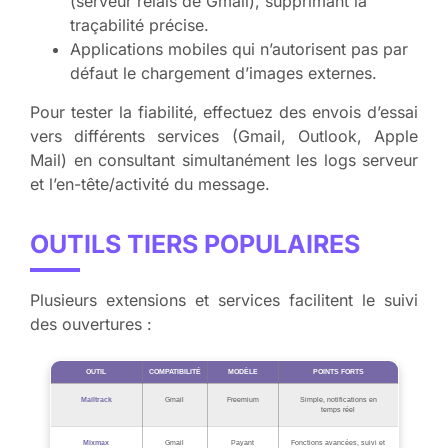
(serveur relais de Gmail), supprimant la
traçabilité précise.
Applications mobiles qui n’autorisent pas par
défaut le chargement d’images externes.
Pour tester la fiabilité, effectuez des envois d’essai
vers différents services (Gmail, Outlook, Apple
Mail) en consultant simultanément les logs serveur
et l’en-tête/activité du message.
OUTILS TIERS POPULAIRES
Plusieurs extensions et services facilitent le suivi
des ouvertures :
OUTIL
COMPATIBILITÉ
MODÈLE
POINTS FORTS
Mailtrack
Gmail
Freemium
Simple, notifications en
temps réel
Mixmax
Gmail
Payant
Fonctions avancées, suivi et