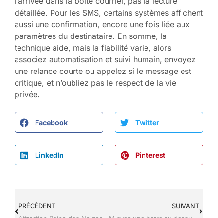
l’arrivée dans la boîte courriel, pas la lecture
détaillée. Pour les SMS, certains systèmes affichent
aussi une confirmation, encore une fois liée aux
paramètres du destinataire. En somme, la
technique aide, mais la fiabilité varie, alors
associez automatisation et suivi humain, envoyez
une relance courte ou appelez si le message est
critique, et n’oubliez pas le respect de la vie
privée.
Facebook
Twitter
LinkedIn
Pinterest
PRÉCÉDENT
SUIVANT
Attraction Reine des Neiges Disney : le meilleur moment pour réserver ?
M avec une barre au dessus : le sens et comment le taper ?