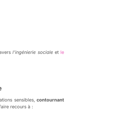
ravers
l’ingénierie sociale
et
le
e
ations sensibles,
contournant
faire recours à :