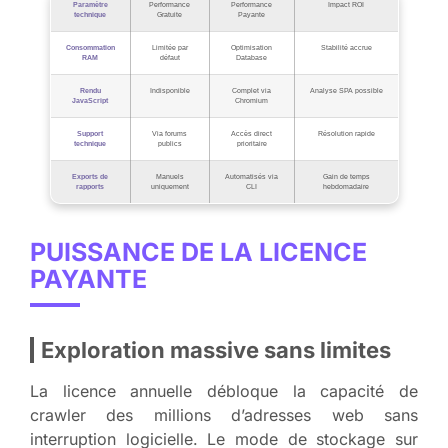
Paramètre
Performance
Performance
Impact ROI
technique
Gratuite
Payante
Consommation
Limitée par
Optimisation
Stabilité accrue
RAM
défaut
Database
Rendu
Indisponible
Complet via
Analyse SPA possible
JavaScript
Chromium
Support
Via forums
Accès direct
Résolution rapide
technique
publics
prioritaire
Exports de
Manuels
Automatisés via
Gain de temps
rapports
uniquement
CLI
hebdomadaire
PUISSANCE DE LA LICENCE
PAYANTE
Exploration massive sans limites
La licence annuelle débloque la capacité de
crawler des millions d’adresses web sans
interruption logicielle. Le mode de stockage sur