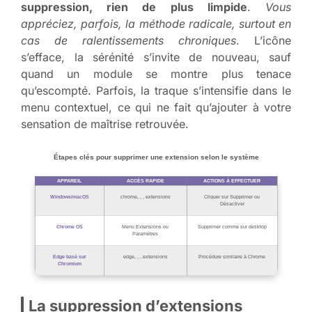
suppression, rien de plus limpide
.
Vous
appréciez, parfois, la méthode radicale, surtout en
cas de ralentissements chroniques
. L’icône
s’efface, la sérénité s’invite de nouveau, sauf
quand un module se montre plus tenace
qu’escompté. Parfois, la traque s’intensifie dans le
menu contextuel, ce qui ne fait qu’ajouter à votre
sensation de maîtrise retrouvée.
Étapes clés pour supprimer une extension selon le système
APPAREIL
ACCÈS RAPIDE
ACTIONS À EFFECTUER
Windows/macOS
chrome, , , extensions
Cliquer sur Supprimer ou
Désactiver
Chrome OS
Menu Extensions ou
Supprimer comme sur desktop
Paramètres
Edge basé sur
edge, , , extensions
Procédure similaire à Chrome
Chromium
La suppression d’extensions