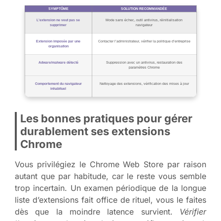
SYMPTÔME
SOLUTION RECOMMANDÉE
L’extension ne veut pas se
Mode sans échec, outil antivirus, réinitialisation
supprimer
navigateur
Extension imposée par une
Contacter l’administrateur, vérifier la politique d’entreprise
organisation
Adware/malware détecté
Suppression avec un antivirus, restauration des
paramètres Chrome
Comportement du navigateur
Nettoyage des extensions, vérification des mises à jour
inhabituel
Les bonnes pratiques pour gérer
durablement ses extensions
Chrome
Vous privilégiez le Chrome Web Store par raison
autant que par habitude, car le reste vous semble
trop incertain. Un examen périodique de la longue
liste d’extensions fait office de rituel, vous le faites
dès que la moindre latence survient.
Vérifier