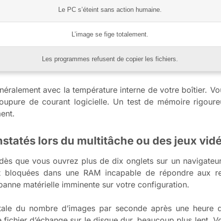
Le PC s’éteint sans action humaine.
L’image se fige totalement.
Les programmes refusent de copier les fichiers.
alement avec la température interne de votre boîtier. Vou
ure de courant logicielle. Un test de mémoire rigoureux
ent.
statés lors du multitâche ou des jeux vid
e dès que vous ouvrez plus de dix onglets sur un navigate
nt bloquées dans une RAM incapable de répondre aux r
panne matérielle imminente sur votre configuration.
tale du nombre d’images par seconde après une heure d
e fichier d’échange sur le disque dur, beaucoup plus lent. Vo