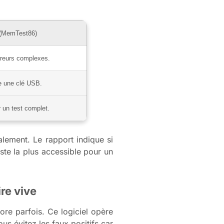
 (MemTest86)
rreurs complexes.
e une clé USB.
 un test complet.
lement. Le rapport indique si
ste la plus accessible pour un
re vive
ore parfois. Ce logiciel opère
us évitez les faux positifs car