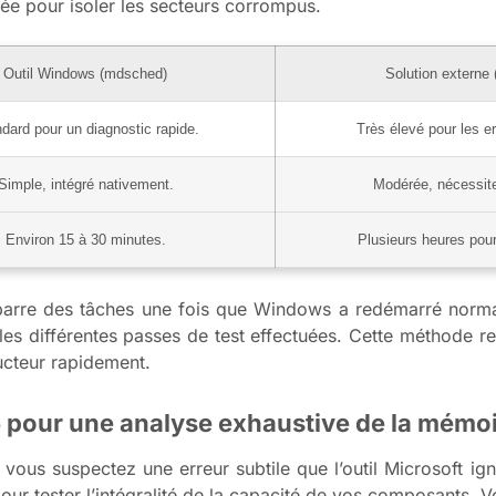
e pour isoler les secteurs corrompus.
Outil Windows (mdsched)
Solution externe
dard pour un diagnostic rapide.
Très élevé pour les e
Simple, intégré nativement.
Modérée, nécessit
Environ 15 à 30 minutes.
Plusieurs heures pour
 barre des tâches une fois que Windows a redémarré norma
 les différentes passes de test effectuées. Cette méthode re
ructeur rapidement.
 pour une analyse exhaustive de la mémoi
us suspectez une erreur subtile que l’outil Microsoft ign
ur tester l’intégralité de la capacité de vos composants. Vo