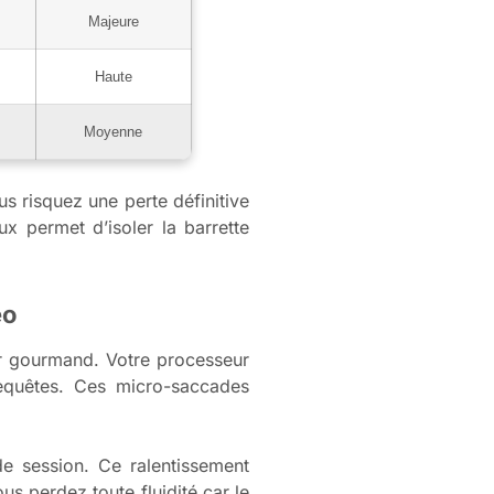
Majeure
Haute
Moyenne
s risquez une perte définitive
 permet d’isoler la barrette
éo
ur gourmand. Votre processeur
equêtes. Ces micro-saccades
e session. Ce ralentissement
us perdez toute fluidité car le