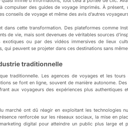
quasi infinie d’informations, tout cela à portée de clic. Av
ie à compulser des guides de voyage imprimés. À présent, 
 des conseils de voyage et même des avis d’autres voyageurs
nt dans cette transformation. Des plateformes comme Inst
s de vie, mais sont devenues de véritables sources d’insp
s exotiques ou par des vidéos immersives de lieux cult
s, qui peuvent se projeter dans ces destinations sans même a
dustrie traditionnelle
istique traditionnelle. Les agences de voyages et les tour
ations se font en ligne, souvent de manière autonome. Des
ffrant aux voyageurs des expériences plus authentiques et
 du marché ont dû réagir en exploitant les technologies 
 présence renforcée sur les réseaux sociaux, la mise en pl
 marketing digital pour atteindre un public plus large et p