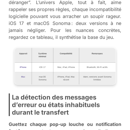
déranger”. L’univers Apple, tout à fait, aime
rappeler ses propres règles, chaque incompatibilité
logicielle pouvant vous arracher un soupir rageur.
iOS 17 et macOS Sonoma : deux versions à ne
jamais négliger. Pour les nuances concrètes,
regardez ce tableau, il synthétise la base du jeu.
Appareil
Système
Compatibilité
Remarques
minimal
iPhone
iOS 17
Mac, iPad, iPhone
Bluetooth, Wi-Fi actifs
Mac
macOS
iPhone, iPad, Mac
Idem, versions avant Sonoma
Sonoma
récent
limitées
La détection des messages
d’erreur ou états inhabituels
durant le transfert
Guettez chaque pop-up louche ou notification