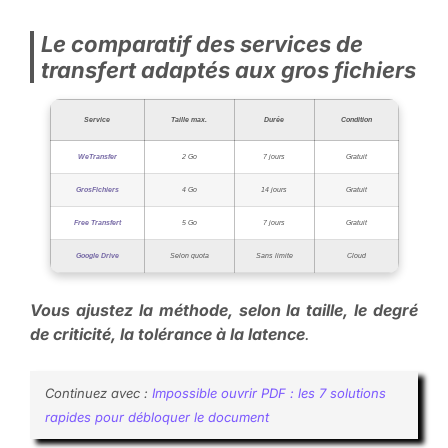
Le comparatif des services de
transfert adaptés aux gros fichiers
Service
Taille max.
Durée
Condition
WeTransfer
2 Go
7 jours
Gratuit
GrosFichiers
4 Go
14 jours
Gratuit
Free Transfert
5 Go
7 jours
Gratuit
Google Drive
Selon quota
Sans limite
Cloud
Vous ajustez la méthode, selon la taille, le degré
de criticité, la tolérance à la latence
.
Continuez avec :
Impossible ouvrir PDF : les 7 solutions
rapides pour débloquer le document