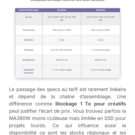
CARACTÉRISTIQUE
MA380W
MA529W
Écran
15,6″ OLED 2.8K 120 Hz 400
15,6″ OLED 2.8K 120 Hz 400
nits
nits
Processeur
Intel Core i5-1340P
Intel Core i5-1340P
Mémoire
16 Go
16 Go
Stockage
512 Go SSD possible
1 To SSD possible
Graphismes
Intel Iris Xe
Intel Iris Xe
Autonomie
≈ 7–9 h selon usage
≈ 8–10 h selon usage
annoncée
Le passage des specs au tarif est rarement linéaire
et dépend de la chaîne d’assemblage. Une
différence comme
Stockage 1 To pour créatifs
peut justifier l’écart de prix. Vous trouvez parfois la
MA380W moins coûteuse mais limitée en SSD pour
projets lourds. Ce qui influence aussi la
disponibilité ce sont les stocks régionaux et les