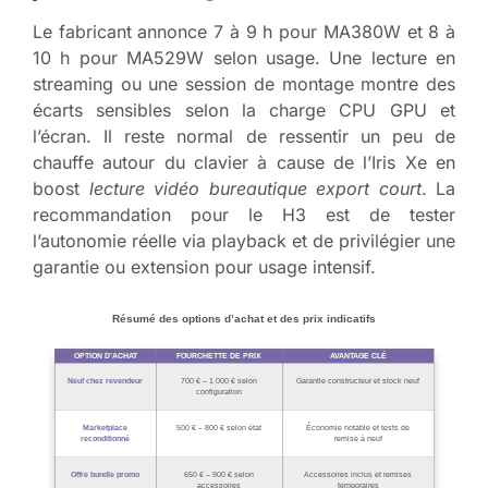
Le fabricant annonce 7 à 9 h pour MA380W et 8 à
10 h pour MA529W selon usage. Une lecture en
streaming ou une session de montage montre des
écarts sensibles selon la charge CPU GPU et
l’écran. Il reste normal de ressentir un peu de
chauffe autour du clavier à cause de l’Iris Xe en
boost
lecture vidéo bureautique export court
. La
recommandation pour le H3 est de tester
l’autonomie réelle via playback et de privilégier une
garantie ou extension pour usage intensif.
Résumé des options d’achat et des prix indicatifs
OPTION D’ACHAT
FOURCHETTE DE PRIX
AVANTAGE CLÉ
Neuf chez revendeur
700 € – 1 000 € selon
Garantie constructeur et stock neuf
configuration
Marketplace
500 € – 800 € selon état
Économie notable et tests de
reconditionné
remise à neuf
Offre bundle promo
650 € – 900 € selon
Accessoires inclus et remises
accessoires
temporaires