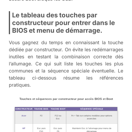
Le tableau des touches par
constructeur pour entrer dans le
BIOS et menu de démarrage.
Vous gagnez du temps en connaissant la touche
dédiée par constructeur. On évite les redémarrages
inutiles en testant la combinaison correcte dès
l’allumage. Ce qui suit liste les touches les plus
communes et la séquence spéciale éventuelle. Le
tableau ci-dessous résume les références
pratiques.
Touches et séquences par constructeur pour accès BIOS et Boot
CONSTRUCTEUR
TOUCHE BIOS
TOUCHE BOOT
SÉQUENCE SPÉCIALE
Acer
F2
F12 ou
Fn + Tab sur certains modèles pour options
Esc
avancées
HP
Esc puis
Esc puis
Maintenir Esc à l’allumage pour menu de
F10
F9
démarrage