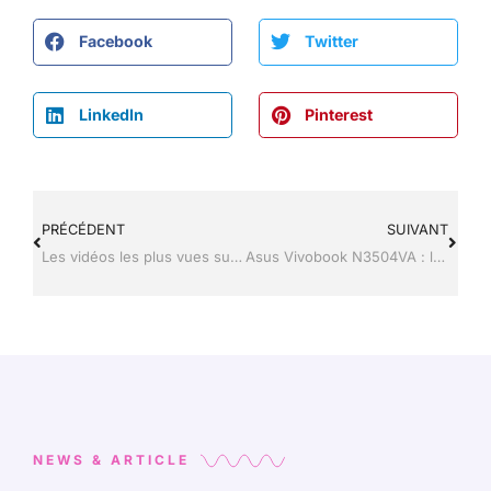
Facebook
Twitter
LinkedIn
Pinterest
PRÉCÉDENT
SUIVANT
Les vidéos les plus vues sur YouTube : le Top 20 actualisé
Asus Vivobook N3504VA : la version MA380W ou la MA529W, laquelle choisir ?
NEWS & ARTICLE