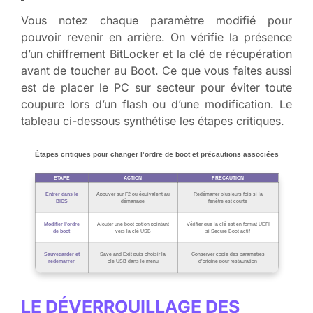
Vous notez chaque paramètre modifié pour
pouvoir revenir en arrière. On vérifie la présence
d’un chiffrement BitLocker et la clé de récupération
avant de toucher au Boot. Ce que vous faites aussi
est de placer le PC sur secteur pour éviter toute
coupure lors d’un flash ou d’une modification. Le
tableau ci-dessous synthétise les étapes critiques.
Étapes critiques pour changer l’ordre de boot et précautions associées
ÉTAPE
ACTION
PRÉCAUTION
Entrer dans le
Appuyer sur F2 ou équivalent au
Redémarrer plusieurs fois si la
BIOS
démarrage
fenêtre est courte
Modifier l’ordre
Ajouter une boot option pointant
Vérifier que la clé est en format UEFI
de boot
vers la clé USB
si Secure Boot actif
Sauvegarder et
Save and Exit puis choisir la
Conserver copie des paramètres
redémarrer
clé USB dans le menu
d’origine pour restauration
LE DÉVERROUILLAGE DES