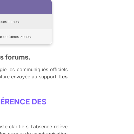
eurs fiches.
r certaines zones.
es forums.
égie les communiqués officiels
apture envoyée au support.
Les
HÉRENCE DES
e clarifie si l’absence relève
 les erreurs de synchronisation