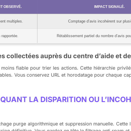
T OBSERVÉ.
IMPACT SIGNALÉ.
ent multiples.
Comptage d’avis incohérent sur plusi
 rapportée.
Rétablissement partiel du nombre d’avis pou
ves collectées auprès du centre d’aide et d
oins fiable pour trier les actions. Cette hiérarchie privil
rifiables. Vous conservez URL et horodatage pour chaque c
IQUANT LA DISPARITION OU L’INCO
age purge algorithmique et suppression manuelle. Cette list
ion définitive. Vous gardez en tête le filtrage anti spam et