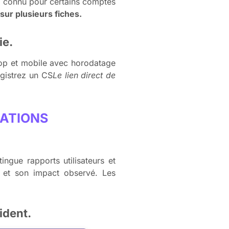
ug connu pour certains comptes
sur plusieurs fiches.
ie.
ktop et mobile avec horodatage
egistrez un CS
Le lien direct de
CATIONS
ngue rapports utilisateurs et
 et son impact observé. Les
ident.