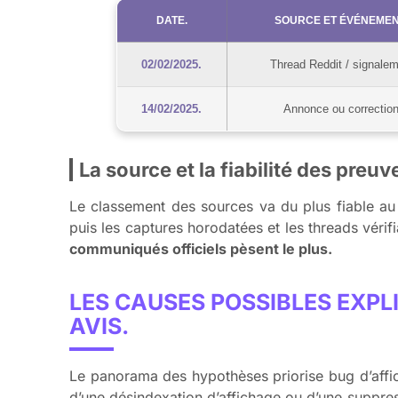
DATE.
SOURCE ET ÉVÉNEMEN
02/02/2025.
Thread Reddit / signalem
14/02/2025.
Annonce ou correction
La source et la fiabilité des preu
Le classement des sources va du plus fiable au m
puis les captures horodatées et les threads vé
communiqués officiels pèsent le plus.
LES CAUSES POSSIBLES EXPL
AVIS.
Le panorama des hypothèses priorise bug d’affich
d’une désindexation d’affichage ou d’une suppress