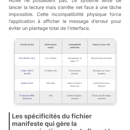
HDMI ne possèdent pas. Le système tente de
lancer la lecture mais s’arrête net face à une tâche
impossible. Cette incompatibilité physique force
l’application à afficher le message d’erreur pour
éviter un plantage total de l’interface.
Format de flux
Débit moyen
Compatibilité
Impact erreur 100
requis
matérielle
Flux DASH / HLS
5 à 15 Mbps
Navigateurs et
Déclencheur principal
Apps TV
Codec HEVC
10 Mbps (4K)
Processeurs
Blocage sur vieux
(H.265)
récents
dongles
Audio E-AC3
640 kbps
Home Cinéma /
Conflit de licence
Barre son
fréquent
Protocole DRM
N/A
Certifié Google /
Échec de décodage
Widevine
Android
manifest
Les spécificités du fichier
manifeste qui gère la