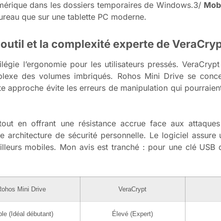
 numérique dans les dossiers temporaires de Windows.3/
Mobi
 bureau que sur une tablette PC moderne.
t outil et la complexité experte de VeraCry
légie l’ergonomie pour les utilisateurs pressés. VeraCry
lexe des volumes imbriqués. Rohos Mini Drive se concent
te approche évite les erreurs de manipulation qui pourraient
 tout en offrant une résistance accrue face aux attaq
re architecture de sécurité personnelle. Le logiciel assure
lleurs mobiles. Mon avis est tranché : pour une clé USB de
ohos Mini Drive
VeraCrypt
ble (Idéal débutant)
Élevé (Expert)