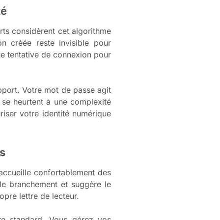
té
erts considèrent cet algorithme
n créée reste invisible pour
ue tentative de connexion pour
pport. Votre mot de passe agit
 se heurtent à une complexité
iser votre identité numérique
ts
 accueille confortablement des
s le branchement et suggère le
re lettre de lecteur.
re standard. Vous gérez vos