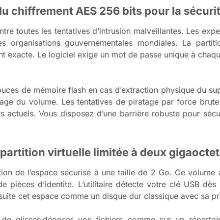
u chiffrement AES 256 bits pour la sécuri
tre toutes les tentatives d’intrusion malveillantes. Les exp
s organisations gouvernementales mondiales. La partitio
t exacte. Le logiciel exige un mot de passe unique à chaq
puces de mémoire flash en cas d’extraction physique du su
age du volume. Les tentatives de piratage par force brute
 actuels. Vous disposez d’une barrière robuste pour sécur
partition virtuelle limitée à deux gigaocte
tion de l’espace sécurisé à une taille de 2 Go. Ce volume
e pièces d’identité. L’utilitaire détecte votre clé USB dè
uite cet espace comme un disque dur classique avec sa prop
de glisser-déposer vos fichiers comme sur un répertoi