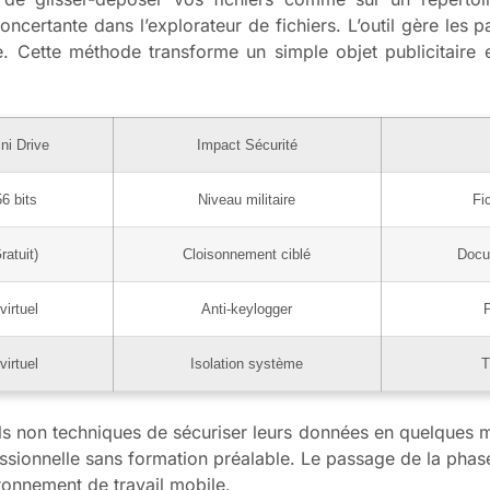
certante dans l’explorateur de fichiers. L’outil gère les pa
e. Cette méthode transforme un simple objet publicitaire 
ni Drive
Impact Sécurité
6 bits
Niveau militaire
Fi
ratuit)
Cloisonnement ciblé
Docu
virtuel
Anti-keylogger
P
virtuel
Isolation système
T
ls non techniques de sécuriser leurs données en quelques 
ssionnelle sans formation préalable. Le passage de la phas
ironnement de travail mobile.