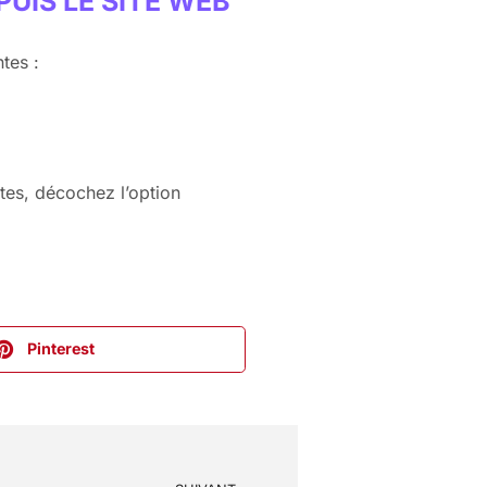
UIS LE SITE WEB
tes :
êtes, décochez l’option
Pinterest