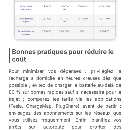
Ionity / haute
0,40–0,90
150–350
15–35 min
6,00–13,50
puissance
kW
Borne publique
0,30–0,80
50–150
30–60 min
4,50–12,00
rapide
kW
Domicile heures
0,10–0,15
3,7–22 kW
3–12 h
1,50–2,25
creuses
Bonnes pratiques pour réduire le
coût
Pour minimiser vos dépenses : privilégiez la
recharge à domicile en heures creuses dès que
possible ; évitez de charger la batterie au-delà de
80 % sur bornes rapides sauf si nécessaire pour le
trajet ; comparez les tarifs via les applications
(Tesla, ChargeMap, PlugShare) avant de partir ;
envisagez des abonnements sur les réseaux que
vous utilisez fréquemment. Enfin, planifiez vos
arrêts sur autoroute pour profiter des