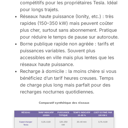
compétitifs pour les propriétaires Tesla. Idéal
pour longs trajets.
Réseaux haute puissance (Ionity, etc.) : très
rapides (150–350 kW) mais peuvent coûter
plus cher, surtout sans abonnement. Pratique
pour réduire le temps de pause sur autoroute.
Borne publique rapide non agréée : tarifs et
puissances variables. Souvent plus
accessibles en ville mais plus lentes que les
réseaux haute puissance.
Recharge à domicile : la moins chère si vous
bénéficiez d’un tarif heures creuses. Temps
de charge plus long mais parfait pour des
recharges nocturnes quotidiennes.
Comparatif synthétique des réseaux
RÉSEAU
TARIF INDICATIF
PUISSANCE
TEMPS INDICATIF
COÛT ESTIMÉ PAR
€/KWH
TYPIQUE
10–80 %
100 KM €
Supercharger
0,25–0,60
120–250
20–40 min
3,75–9,00
Tesla
kW