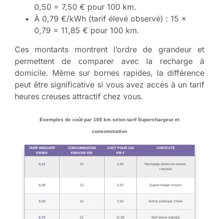
0,50 = 7,50 € pour 100 km.
À 0,79 €/kWh (tarif élevé observé) : 15 ×
0,79 = 11,85 € pour 100 km.
Ces montants montrent l’ordre de grandeur et
permettent de comparer avec la recharge à
domicile. Même sur bornes rapides, la différence
peut être significative si vous avez accès à un tarif
heures creuses attractif chez vous.
Exemples de coût par 100 km selon tarif Superchargeur et
consommation
TARIF INDICATIF
CONSOMMATION
COÛT POUR 100
CONTEXTE
€/KWH
KWH/100 KM
KM €
0,12
15
1,80
Recharge domicile heures
creuses
0,30
15
4,50
Supercharger moyen
0,50
15
7,50
Borne publique chère
0,79
15
11,85
Tarif élevé signalé