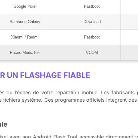
Google Pixel
Fastboot
Samsung Galaxy
Download
Xiaomi / Redmi
Fastboot
Puces MediaTek
VCOM
R UN FLASHAGE FIABLE
ès ou l’échec de votre réparation mobile. Les fabricants
 de fichiers système. Ces programmes officiels intègrent des
ale
Pixel avec son Android Flash Tool accessible directement 