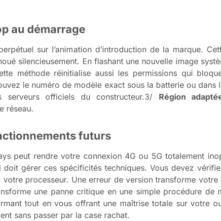
oop au démarrage
rpétuel sur l’animation d’introduction de la marque. Cett
houé silencieusement. En flashant une nouvelle image syst
Cette méthode réinitialise aussi les permissions qui bloq
ouvez le numéro de modèle exact sous la batterie ou dans 
 serveurs officiels du constructeur.3/
Région adapté
e réseau.
onctionnements futurs
pays peut rendre votre connexion 4G ou 5G totalement ino
iel doit gérer ces spécificités techniques. Vous devez vérifi
 de votre processeur. Une erreur de version transforme votre
ansforme une panne critique en une simple procédure de ma
rmant tout en vous offrant une maîtrise totale sur votre o
ent sans passer par la case rachat.