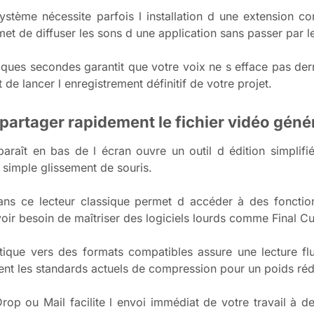
ystème nécessite parfois l installation d une extension c
met de diffuser les sons d une application sans passer par l
ques secondes garantit que votre voix ne s efface pas derri
de lancer l enregistrement définitif de votre projet.
 partager rapidement le fichier vidéo géné
pparaît en bas de l écran ouvre un outil d édition simplif
n simple glissement de souris.
dans ce lecteur classique permet d accéder à des fonctio
oir besoin de maîtriser des logiciels lourds comme Final Cu
tique vers des formats compatibles assure une lecture flu
nt les standards actuels de compression pour un poids réd
rop ou Mail facilite l envoi immédiat de votre travail à de