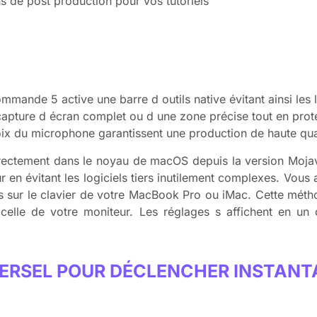
s de post production pour vos tutoriels
ande 5 active une barre d outils native évitant ainsi les l
 capture d écran complet ou d une zone précise tout en pro
hoix du microphone garantissent une production de haute qua
irectement dans le noyau de macOS depuis la version Moja
 en évitant les logiciels tiers inutilement complexes. Vous 
sur le clavier de votre MacBook Pro ou iMac. Cette méthod
celle de votre moniteur. Les réglages s affichent en un c
VERSEL POUR DÉCLENCHER INSTAN