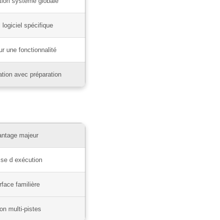
tion système globale
l logiciel spécifique
r une fonctionnalité
tion avec préparation
ntage majeur
sse d exécution
rface familière
ion multi-pistes