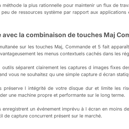
a méthode la plus rationnelle pour maintenir un flux de trava
ès peu de ressources système par rapport aux application
ble avec la combinaison de touches Maj C
multanée sur les touches Maj, Commande et 5 fait apparaîtr
vantageusement les menus contextuels cachés dans les rég
d outils séparent clairement les captures d images fixes d
uand vous ne souhaitez qu une simple capture d écran statiq
s préserve l intégrité de votre disque dur et limite les ri
der une machine propre et performante sur le long terme.
s enregistrent un événement imprévu à l écran en moins de
il de capture concurrent présent sur le marché.