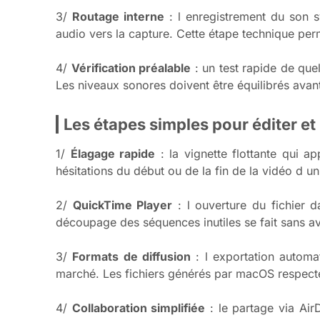
3/
Routage interne
: l enregistrement du son s
audio vers la capture. Cette étape technique per
4/
Vérification préalable
: un test rapide de quel
Les niveaux sonores doivent être équilibrés avant 
Les étapes simples pour éditer et
1/
Élagage rapide
: la vignette flottante qui a
hésitations du début ou de la fin de la vidéo d u
2/
QuickTime Player
: l ouverture du fichier 
découpage des séquences inutiles se fait sans av
3/
Formats de diffusion
: l exportation automa
marché. Les fichiers générés par macOS respecte
4/
Collaboration simplifiée
: le partage via AirD