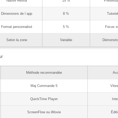
Native Retina
15 %
Présenta
Dimensions de l app
8 %
Tutorie
Format personnalisé
5 %
Focus su
Selon la zone
Variable
Démonstra
ur
Méthode recommandée
Ava
Maj Commande 5
Vite
QuickTime Player
Inte
ScreenFlow ou iMovie
Édit