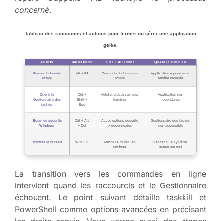
concerné
.
Tableau des raccourcis et actions pour fermer ou gérer une application
gelée.
ACTION
RACCOURCI
EFFET ATTENDU
QUAND L’UTILISER
Fermer la fenêtre
Alt + F4
Demande de fermeture
Application répond mais
active
propre
fenêtre bloquée
Ouvrir le
Ctrl +
Afficher processus pour
Application non
Gestionnaire des
Shift +
terminer
répondante
tâches
Esc
Écran de sécurité
Ctrl + Alt
Accès options sécurité
Gestionnaire des tâches
Windows
+ Del
et déconnexion
non accessible
Montrer le bureau
Win + D
Minimise toutes les
Vérifier si le système
fenêtres
global est figé
La transition vers les commandes en ligne
intervient quand les raccourcis et le Gestionnaire
échouent. Le point suivant détaille taskkill et
PowerShell comme options avancées en précisant