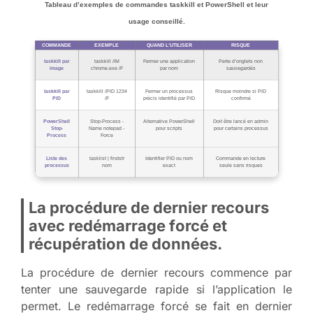
Tableau d’exemples de commandes taskkill et PowerShell et leur
usage conseillé.
COMMANDE
EXEMPLE
QUAND L’UTILISER
RISQUE
taskkill par
taskkill /IM
Fermer une application
Perte d’onglets non
image
chrome.exe /F
par nom
sauvegardés
taskkill par
taskkill /PID 1234
Fermer un processus
Risque moindre si PID
PID
/F
précis identifié par PID
confirmé
PowerShell
Stop-Process -
Alternative PowerShell
Doit être lancé en admin
Stop-
Name notepad -
pour scripts
pour certains processus
Process
Force
Liste des
tasklist | findstr
Identifier PID ou nom
Commande en lecture
processus
nom
exact
seule sans risques
La procédure de dernier recours
avec redémarrage forcé et
récupération de données.
La procédure de dernier recours commence par
tenter une sauvegarde rapide si l’application le
permet. Le redémarrage forcé se fait en dernier