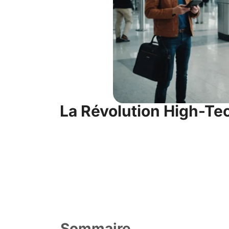
La Révolution High-Te
Sommaire