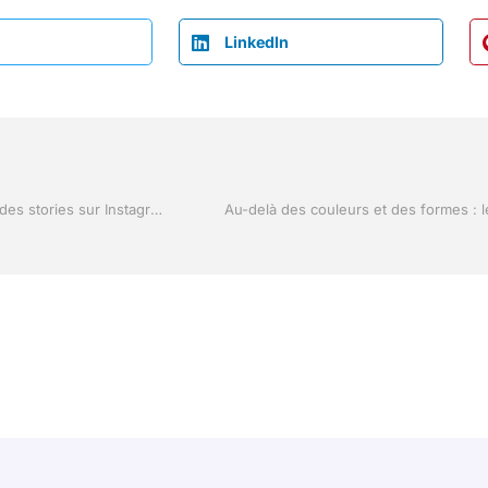
LinkedIn
Les secrets de la nouvelle tendance high-tech : republier des stories sur Instagram
Au-delà des couleurs et des formes : l