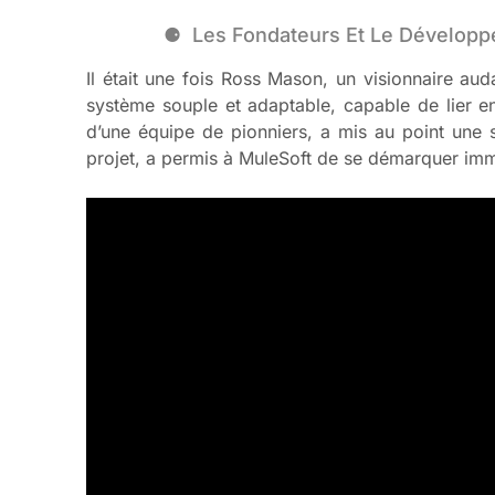
Les Fondateurs Et Le Développe
Il était une fois Ross Mason, un visionnaire au
système souple et adaptable, capable de lier e
d’une équipe de pionniers, a mis au point une s
projet, a permis à MuleSoft de se démarquer immédi