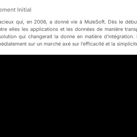
ment Initial
dacieux qui, en 2006, a donné vie à MuleSoft. Dès le début
ntre elles les applications et les données de manière tr
olution qui changerait la donne en matière d’intégration.
atement sur un marché axé sur l’efficacité et la simplicité 