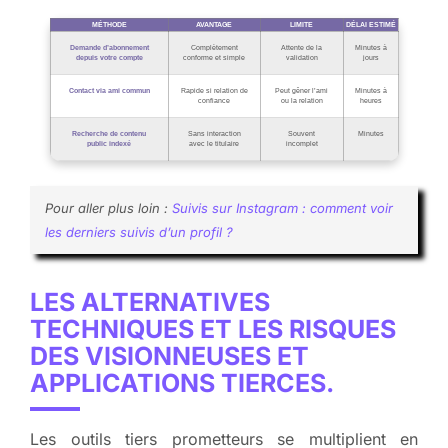
MÉTHODE
AVANTAGE
LIMITE
DÉLAI ESTIMÉ
Demande d’abonnement
Complètement
Attente de la
Minutes à
depuis votre compte
conforme et simple
validation
jours
Contact via ami commun
Rapide si relation de
Peut gêner l’ami
Minutes à
confiance
ou la relation
heures
Recherche de contenu
Sans interaction
Souvent
Minutes
public indexé
avec le titulaire
incomplet
Pour aller plus loin :
Suivis sur Instagram : comment voir
les derniers suivis d’un profil ?
LES ALTERNATIVES
TECHNIQUES ET LES RISQUES
DES VISIONNEUSES ET
APPLICATIONS TIERCES.
Les outils tiers prometteurs se multiplient en