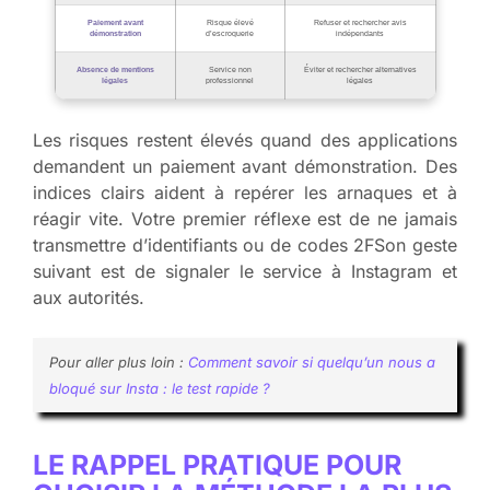
Paiement avant
Risque élevé
Refuser et rechercher avis
démonstration
d’escroquerie
indépendants
Absence de mentions
Service non
Éviter et rechercher alternatives
légales
professionnel
légales
Les risques restent élevés quand des applications
demandent un paiement avant démonstration. Des
indices clairs aident à repérer les arnaques et à
réagir vite. Votre premier réflexe est de ne jamais
transmettre d’identifiants ou de codes 2FSon geste
suivant est de signaler le service à Instagram et
aux autorités.
Pour aller plus loin :
Comment savoir si quelqu’un nous a
bloqué sur Insta : le test rapide ?
LE RAPPEL PRATIQUE POUR