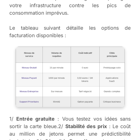
votre infrastructure contre les pics de
consommation imprévus.
Le tableau suivant détaille les options de
facturation disponibles :
Niveau de
Volume de
Coût indicatif
Cible
service
requêtes
principale
Niveau Gratuit
15 par minute
0 euro
Prototypage solo
Niveau Payant
1000 par minute
3,50 euros / 1M
Applications
tokens
SaaS
Niveau Entreprise
Sur mesure
Tarif négocié
Grands comptes
Support Prioritaire
Illimité
Option payante
Critique business
1/
Entrée gratuite
: Vous testez vos idées sans
sortir la carte bleue.2/
Stabilité des prix
: Le coût
au million de jetons permet une prédictibilité