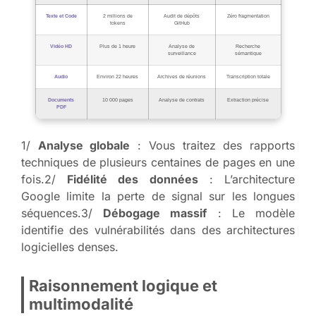
Texte et Code
2 millions de
Audit de dépôts
Zéro fragmentation
tokens
GitHub
Vidéo HD
Plus de 1 heure
Analyse de
Recherche
surveillance
sémantique
Audio
Environ 22 heures
Archives de réunions
Transcription totale
Documents
10 000 pages
Analyse de contrats
Extraction précise
PDF
1/
Analyse globale
: Vous traitez des rapports
techniques de plusieurs centaines de pages en une
fois.2/
Fidélité des données
: L’architecture
Google limite la perte de signal sur les longues
séquences.3/
Débogage massif
: Le modèle
identifie des vulnérabilités dans des architectures
logicielles denses.
Raisonnement logique et
multimodalité